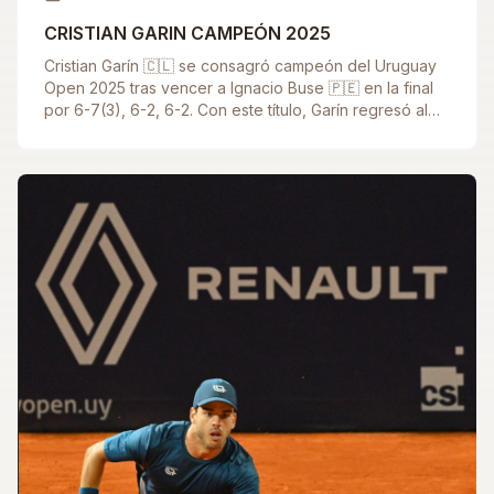
CRISTIAN GARIN CAMPEÓN 2025
Cristian Garín 🇨🇱 se consagró campeón del Uruguay
Open 2025 tras vencer a Ignacio Buse 🇵🇪 en la final
por 6-7(3), 6-2, 6-2. Con este título, Garín regresó al
Top 100 del ranking mundial y hoy lunes se ubica en el
puesto N.º 80 de la ATP. Fue un triunfo contundente en
una semana brillante, que lo coronó como el ganador
de la edición 2025 del Uruguay Open.🏆