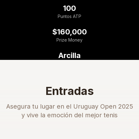
100
Puntos ATP
$160,000
Prize Money
Arcilla
Superficie
Entradas
Asegura tu lugar en el Uruguay Open 2025
y vive la emoción del mejor tenis