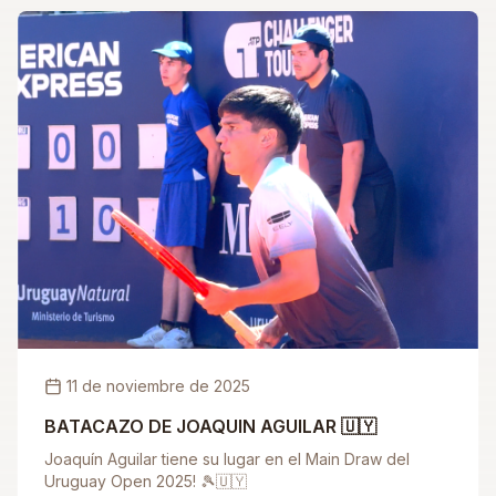
hizo nada menos que ante un ex campeón del torneo.
Luego, en segunda ronda, Roncadelli cayó ante Tomás
Barrios Vera 🇨🇱, quien más tarde perdió la final frente
a Cristian Garin, consagrado campeón de esta edición.
11 de noviembre de 2025
BATACAZO DE JOAQUIN AGUILAR 🇺🇾
Joaquín Aguilar tiene su lugar en el Main Draw del
Uruguay Open 2025! 🎾🇺🇾